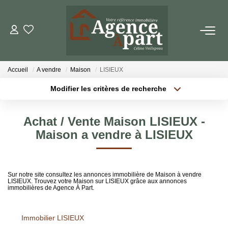
NOS BIENS
Accueil
A vendre
Maison
LISIEUX
Ventes
Modifier les critères de recherche
Locations
Localisation
Type de bien
Localisation
Sélectionnez...
Biens Vendus
Achat / Vente Maison LISIEUX -
Surface min
Budget max
Maison a vendre à LISIEUX
ESTIMER
Plus de critères
Créer une alerte
Sur notre site consultez les annonces immobilière de Maison à vendre
PARRAINER UN PROCHE
LISIEUX. Trouvez votre Maison sur LISIEUX grâce aux annonces
immobilières de Agence À Part.
NOTRE AGENCE
Immobilier LISIEUX