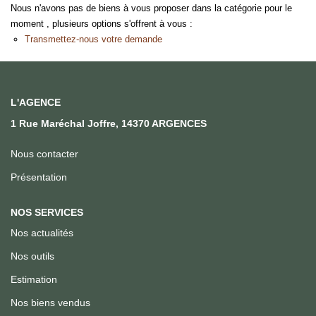
Qui Sommes Nous
Nous n'avons pas de biens à vous proposer dans la catégorie pour le
moment , plusieurs options s'offrent à vous :
Notre Équipe
Transmettez-nous votre demande
Nous Rejoindre
ACTUALITÉS
L'AGENCE
1 Rue Maréchal Joffre, 14370 ARGENCES
CONTACT
Nous contacter
Présentation
NOS SERVICES
Nos actualités
Nos outils
Estimation
Nos biens vendus