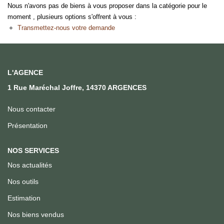
Qui Sommes Nous
Nous n'avons pas de biens à vous proposer dans la catégorie pour le
moment , plusieurs options s'offrent à vous :
Notre Équipe
Transmettez-nous votre demande
Nous Rejoindre
ACTUALITÉS
L'AGENCE
1 Rue Maréchal Joffre, 14370 ARGENCES
CONTACT
Nous contacter
Présentation
NOS SERVICES
Nos actualités
Nos outils
Estimation
Nos biens vendus