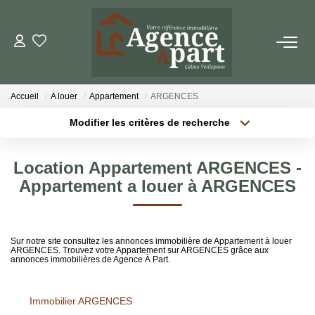
NOS BIENS
Accueil
A louer
Appartement
ARGENCES
Ventes
Modifier les critères de recherche
Locations
Localisation
Type de bien
Localisation
Sélectionnez...
Biens Vendus
Location Appartement ARGENCES -
Surface min
Budget max
Appartement a louer à ARGENCES
ESTIMER
Plus de critères
Créer une alerte
Sur notre site consultez les annonces immobilière de Appartement à louer
PARRAINER UN PROCHE
ARGENCES. Trouvez votre Appartement sur ARGENCES grâce aux
annonces immobilières de Agence À Part.
NOTRE AGENCE
Immobilier ARGENCES