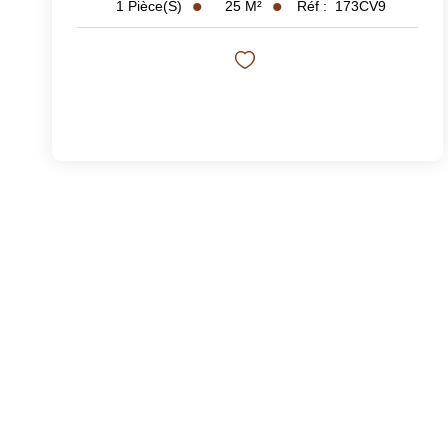
25
M²
Réf :
173CV9
1
Pièce(s)