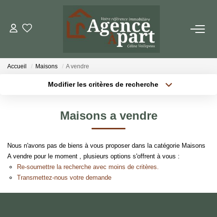
NOS BIENS
Accueil
Maisons
A vendre
Ventes
Modifier les critères de recherche
Locations
Localisation
Type de bien
Localisation
Sélectionnez...
Biens Vendus
Maisons a vendre
Surface min
Budget max
ESTIMER
Nous n'avons pas de biens à vous proposer dans la catégorie Maisons
Plus de critères
Créer une alerte
A vendre pour le moment , plusieurs options s'offrent à vous :
PARRAINER UN PROCHE
Re-soumettre la recherche avec moins de critères.
Transmettez-nous votre demande
NOTRE AGENCE