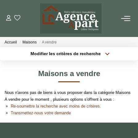
NOS BIENS
Accueil
Maisons
A vendre
Ventes
Modifier les critères de recherche
Locations
Localisation
Type de bien
Localisation
Sélectionnez...
Biens Vendus
Maisons a vendre
Surface min
Budget max
ESTIMER
Nous n'avons pas de biens à vous proposer dans la catégorie Maisons
Plus de critères
Créer une alerte
A vendre pour le moment , plusieurs options s'offrent à vous :
PARRAINER UN PROCHE
Re-soumettre la recherche avec moins de critères.
Transmettez-nous votre demande
NOTRE AGENCE