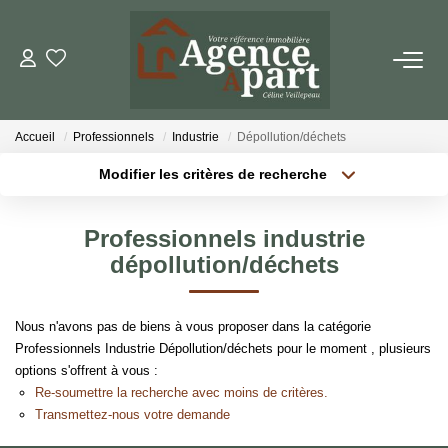
NOS BIENS
Accueil
Professionnels
Industrie
Dépollution/déchets
Ventes
Modifier les critères de recherche
Locations
Localisation
Type de bien
Localisation
Sélectionnez...
Biens Vendus
Professionnels industrie
Surface min
Budget max
dépollution/déchets
ESTIMER
Plus de critères
Créer une alerte
Nous n'avons pas de biens à vous proposer dans la catégorie
PARRAINER UN PROCHE
Professionnels Industrie Dépollution/déchets pour le moment , plusieurs
options s'offrent à vous :
Re-soumettre la recherche avec moins de critères.
NOTRE AGENCE
Transmettez-nous votre demande