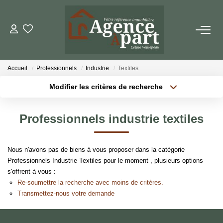
NOS BIENS
Accueil
Professionnels
Industrie
Textiles
Ventes
Modifier les critères de recherche
Locations
Localisation
Type de bien
Localisation
Sélectionnez...
Biens Vendus
Professionnels industrie textiles
Surface min
Budget max
ESTIMER
Nous n'avons pas de biens à vous proposer dans la catégorie
Plus de critères
Créer une alerte
Professionnels Industrie Textiles pour le moment , plusieurs options
PARRAINER UN PROCHE
s'offrent à vous :
Re-soumettre la recherche avec moins de critères.
Transmettez-nous votre demande
NOTRE AGENCE