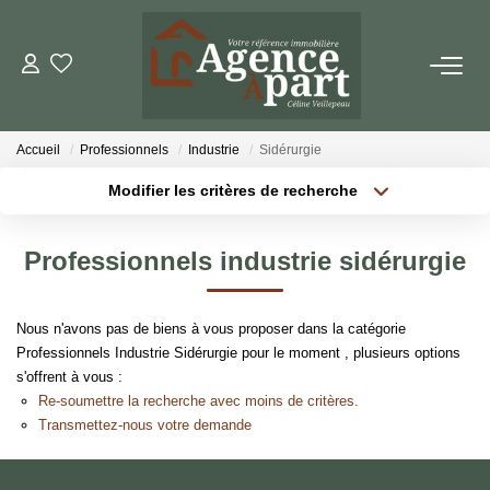
NOS BIENS
Accueil
Professionnels
Industrie
Sidérurgie
Ventes
Modifier les critères de recherche
Locations
Localisation
Type de bien
Localisation
Sélectionnez...
Biens Vendus
Professionnels industrie sidérurgie
Surface min
Budget max
ESTIMER
Nous n'avons pas de biens à vous proposer dans la catégorie
Plus de critères
Créer une alerte
Professionnels Industrie Sidérurgie pour le moment , plusieurs options
PARRAINER UN PROCHE
s'offrent à vous :
Re-soumettre la recherche avec moins de critères.
Transmettez-nous votre demande
NOTRE AGENCE