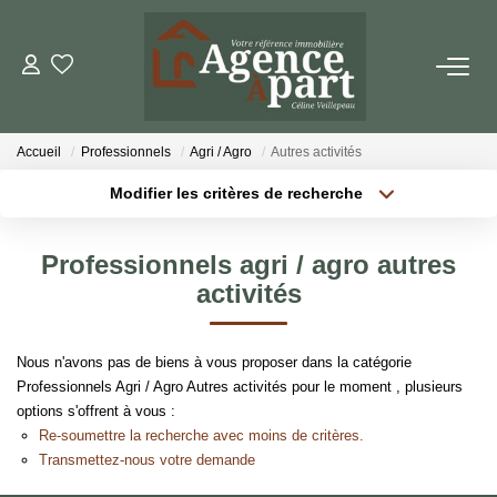
NOS BIENS
Accueil
Professionnels
Agri / Agro
Autres activités
Ventes
Modifier les critères de recherche
Locations
Localisation
Type de bien
Localisation
Sélectionnez...
Biens Vendus
Professionnels agri / agro autres
Surface min
Budget max
activités
ESTIMER
Plus de critères
Créer une alerte
Nous n'avons pas de biens à vous proposer dans la catégorie
PARRAINER UN PROCHE
Professionnels Agri / Agro Autres activités pour le moment , plusieurs
options s'offrent à vous :
Re-soumettre la recherche avec moins de critères.
NOTRE AGENCE
Transmettez-nous votre demande