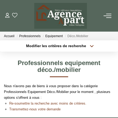
NOS BIENS
Accueil
Professionnels
Equipement
Déco./Mobilier
Ventes
Modifier les critères de recherche
Locations
Localisation
Type de bien
Localisation
Sélectionnez...
Biens Vendus
Professionnels equipement
Surface min
Budget max
déco./mobilier
ESTIMER
Plus de critères
Créer une alerte
Nous n'avons pas de biens à vous proposer dans la catégorie
PARRAINER UN PROCHE
Professionnels Equipement Déco./Mobilier pour le moment , plusieurs
options s'offrent à vous :
Re-soumettre la recherche avec moins de critères.
NOTRE AGENCE
Transmettez-nous votre demande