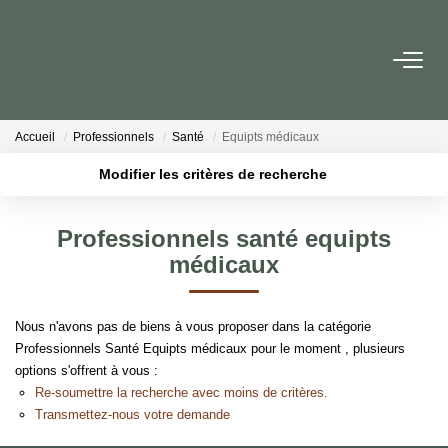
NOS BIENS
Accueil
Professionnels
Santé
Equipts médicaux
Ventes
Modifier les critères de recherche
Locations
Localisation
Type de bien
Biens Vendus
Surface min
Budget max
Professionnels santé equipts
médicaux
Plus de critères
Créer une alerte
ESTIMER
Nous n'avons pas de biens à vous proposer dans la catégorie
PARRAINER UN PROCHE
Professionnels Santé Equipts médicaux pour le moment , plusieurs
options s'offrent à vous :
Re-soumettre la recherche avec moins de critères.
NOTRE AGENCE
Transmettez-nous votre demande
Qui Sommes Nous