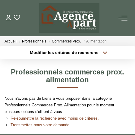
NOS BIENS
Accueil
Professionnels
Commerces Prox.
Alimentation
Ventes
Modifier les critères de recherche
Locations
Localisation
Type de bien
Localisation
Sélectionnez...
Biens Vendus
Professionnels commerces prox.
Surface min
Budget max
alimentation
ESTIMER
Plus de critères
Créer une alerte
Nous n'avons pas de biens à vous proposer dans la catégorie
PARRAINER UN PROCHE
Professionnels Commerces Prox. Alimentation pour le moment ,
plusieurs options s'offrent à vous :
Re-soumettre la recherche avec moins de critères.
NOTRE AGENCE
Transmettez-nous votre demande