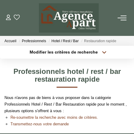
NOS BIENS
Accueil
Professionnels
Hotel / Rest / Bar
Restauration rapide
Ventes
Modifier les critères de recherche
Locations
Localisation
Type de bien
Localisation
Sélectionnez...
Biens Vendus
Professionnels hotel / rest / bar
Surface min
Budget max
restauration rapide
ESTIMER
Plus de critères
Créer une alerte
Nous n'avons pas de biens à vous proposer dans la catégorie
PARRAINER UN PROCHE
Professionnels Hotel / Rest / Bar Restauration rapide pour le moment ,
plusieurs options s'offrent à vous :
Re-soumettre la recherche avec moins de critères.
NOTRE AGENCE
Transmettez-nous votre demande