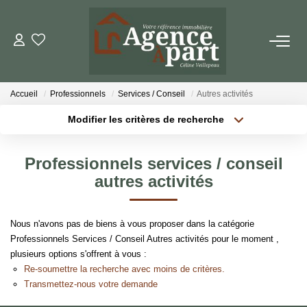
NOS BIENS
Accueil
Professionnels
Services / Conseil
Autres activités
Ventes
Modifier les critères de recherche
Locations
Localisation
Type de bien
Localisation
Sélectionnez...
Biens Vendus
Professionnels services / conseil
Surface min
Budget max
autres activités
ESTIMER
Plus de critères
Créer une alerte
Nous n'avons pas de biens à vous proposer dans la catégorie
PARRAINER UN PROCHE
Professionnels Services / Conseil Autres activités pour le moment ,
plusieurs options s'offrent à vous :
Re-soumettre la recherche avec moins de critères.
NOTRE AGENCE
Transmettez-nous votre demande