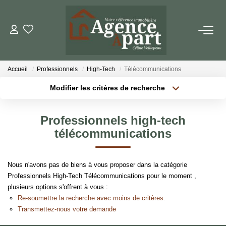
NOS BIENS
Accueil
Professionnels
High-Tech
Télécommunications
Ventes
Modifier les critères de recherche
Locations
Localisation
Type de bien
Localisation
Sélectionnez...
Biens Vendus
Professionnels high-tech
Surface min
Budget max
télécommunications
ESTIMER
Plus de critères
Créer une alerte
Nous n'avons pas de biens à vous proposer dans la catégorie
PARRAINER UN PROCHE
Professionnels High-Tech Télécommunications pour le moment ,
plusieurs options s'offrent à vous :
Re-soumettre la recherche avec moins de critères.
NOTRE AGENCE
Transmettez-nous votre demande