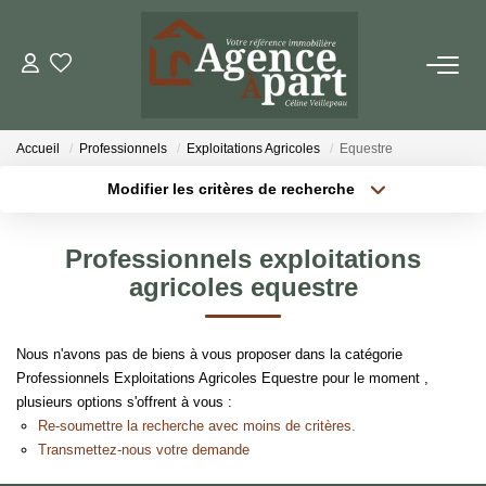
NOS BIENS
Accueil
Professionnels
Exploitations Agricoles
Equestre
Ventes
Modifier les critères de recherche
Locations
Localisation
Type de bien
Localisation
Sélectionnez...
Biens Vendus
Professionnels exploitations
Surface min
Budget max
agricoles equestre
ESTIMER
Plus de critères
Créer une alerte
Nous n'avons pas de biens à vous proposer dans la catégorie
PARRAINER UN PROCHE
Professionnels Exploitations Agricoles Equestre pour le moment ,
plusieurs options s'offrent à vous :
Re-soumettre la recherche avec moins de critères.
NOTRE AGENCE
Transmettez-nous votre demande