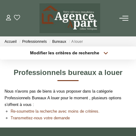
NOS BIENS
Accueil
Professionnels
Bureaux
A louer
Ventes
Modifier les critères de recherche
Locations
Localisation
Type de bien
Localisation
Sélectionnez...
Biens Vendus
Professionnels bureaux a louer
Surface min
Budget max
ESTIMER
Nous n'avons pas de biens à vous proposer dans la catégorie
Plus de critères
Créer une alerte
Professionnels Bureaux A louer pour le moment , plusieurs options
PARRAINER UN PROCHE
s'offrent à vous :
Re-soumettre la recherche avec moins de critères.
Transmettez-nous votre demande
NOTRE AGENCE