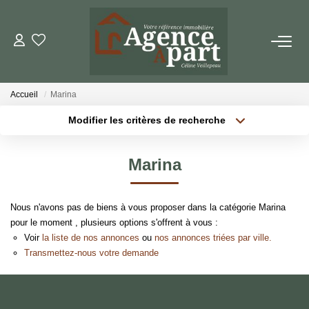
NOS BIENS
Accueil
Marina
Ventes
Modifier les critères de recherche
Locations
Localisation
Type de bien
Localisation
Sélectionnez...
Biens Vendus
Marina
Surface min
Budget max
ESTIMER
Nous n'avons pas de biens à vous proposer dans la catégorie Marina
Plus de critères
Créer une alerte
pour le moment , plusieurs options s'offrent à vous :
PARRAINER UN PROCHE
Voir
la liste de nos annonces
ou
nos annonces triées par ville.
Transmettez-nous votre demande
NOTRE AGENCE