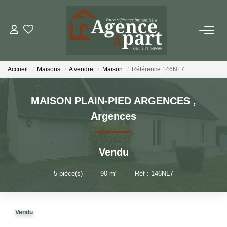
NOS BIENS
Accueil
Maisons
A vendre
Maison
Référence 146NL7
Ventes
Locations
MAISON PLAIN-PIED ARGENCES
,
Biens Vendus
Argences
ESTIMER
Vendu
5
pièce(s)
•
90
m²
•
Réf : 146NL7
PARRAINER UN PROCHE
NOTRE AGENCE
Vendu