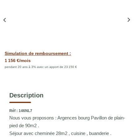
Qui Sommes Nous
Notre Équipe
Nous Rejoindre
ACTUALITÉS
Simulation de remboursement :
1 156 €/mois
CONTACT
pendant 20 ans à 3% avec un apport de 23 150 €
Description
Réf : 146NL7
Nous vous proposons : Argences bourg Pavillon de plain-
pied de 90m2 .
Séjour avec cheminée 28m2 , cuisine , buanderie .