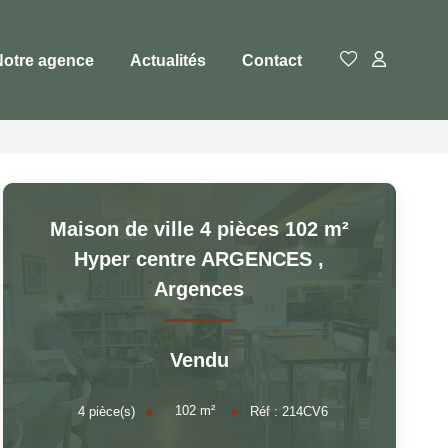
Notre agence
Actualités
Contact
Maison de ville 4 pièces 102 m²
Hyper centre ARGENCES
,
Argences
Vendu
102
m²
4
pièce(s)
Réf :
214CV6