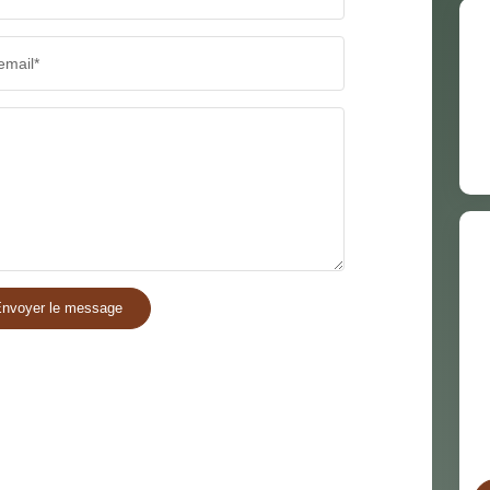
email*
nvoyer le message