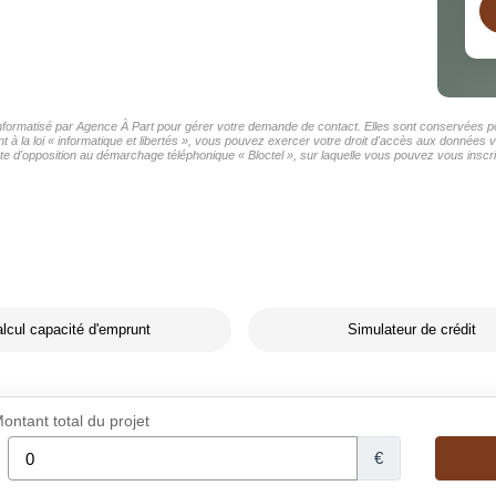
 informatisé par Agence À Part pour gérer votre demande de contact. Elles sont conservées pou
 à la loi « informatique et libertés », vous pouvez exercer votre droit d'accès aux données v
d'opposition au démarchage téléphonique « Bloctel », sur laquelle vous pouvez vous inscrir
lcul capacité d'emprunt
Simulateur de crédit