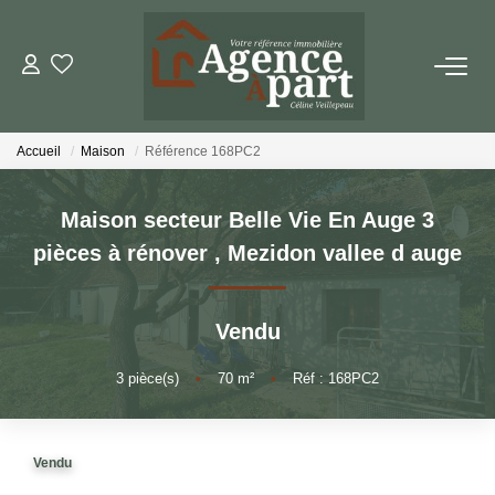
NOS BIENS
Accueil
Maison
Référence 168PC2
Ventes
Locations
Maison secteur Belle Vie En Auge 3
Biens Vendus
pièces à rénover
,
Mezidon vallee d auge
ESTIMER
Vendu
3
pièce(s)
•
70
m²
•
Réf : 168PC2
PARRAINER UN PROCHE
NOTRE AGENCE
Vendu