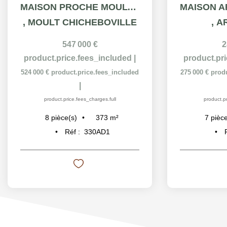
MAISON PROCHE MOULT CHICHEBOVILLE 8 PIÈCES 373M²
,
MOULT CHICHEBOVILLE
,
A
547 000 €
2
product.price.fees_included
|
product.pr
524 000 €
product.price.fees_included
275 000 €
prod
|
product.price.fees_charges.full
product.pr
373
m²
8
pièce(s)
7
pièce
Réf :
330AD1