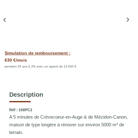
Qui Sommes Nous
Notre Équipe
Nous Rejoindre
ACTUALITÉS
Simulation de remboursement :
630 €/mois
CONTACT
pendant 20 ans à 3% avec un apport de 12 630 €
Description
Réf : 168PC2
A 5 minutes de Crèvecoeur-en-Auge & de Mézidon-Canon,
maison de type longère à rénover sur environ 5000 m² de
terrain.