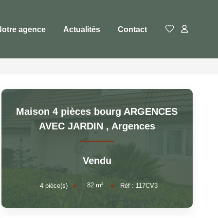
Notre agence
Actualités
Contact
Maison 4 pièces bourg ARGENCES
AVEC JARDIN
,
Argences
Vendu
82
m²
4
pièce(s)
Réf :
117CV3