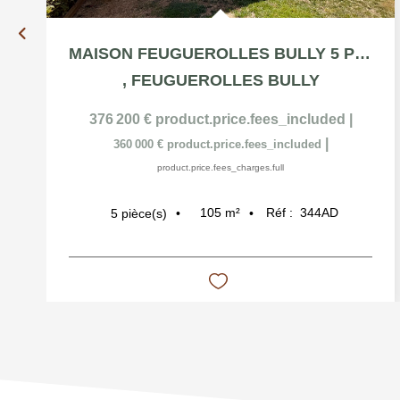
MAISON FEUGUEROLLES BULLY 5 PIÈCES 105M²
,
FEUGUEROLLES BULLY
376 200 €
product.price.fees_included
|
|
360 000 €
product.price.fees_included
product.price.fees_charges.full
105
m²
Réf :
344AD
5
pièce(s)