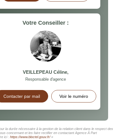
Votre Conseiller :
VEILLEPEAU Céline
,
Responsable d'agence
Contacter par mail
Voir le numéro
r la durée nécessaire à la gestion de la relation client dans le respect des
ous concernant et les faire rectifier en contactant Agence À Part
e ici :
https://www.bloctel.gouv.fr/
»