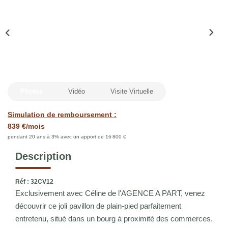
Qui Sommes Nous
Notre Équipe
Nous Rejoindre
ACTUALITÉS
Photos
Vidéo
Visite Virtuelle
CONTACT
Simulation de remboursement :
839 €/mois
pendant 20 ans à 3% avec un apport de 16 800 €
Description
Réf : 32CV12
Exclusivement avec Céline de l'AGENCE A PART, venez
découvrir ce joli pavillon de plain-pied parfaitement
entretenu, situé dans un bourg à proximité des commerces.