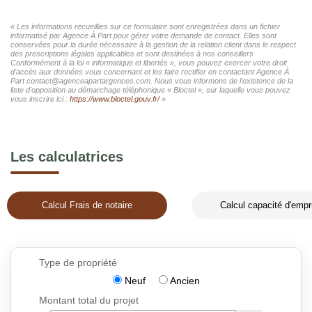
« Les informations recueillies sur ce formulaire sont enregistrées dans un fichier
informatisé par Agence À Part pour gérer votre demande de contact. Elles sont
conservées pour la durée nécessaire à la gestion de la relation client dans le respect
des prescriptions légales applicables et sont destinées à nos conseillers
Conformément à la loi « informatique et libertés », vous pouvez exercer votre droit
d'accès aux données vous concernant et les faire rectifier en contactant Agence À
Part contact@agenceapartargences.com. Nous vous informons de l'existence de la
liste d'opposition au démarchage téléphonique « Bloctel », sur laquelle vous pouvez
vous inscrire ici :
https://www.bloctel.gouv.fr/
»
Les calculatrices
Calcul Frais de notaire
Calcul capacité d'empr