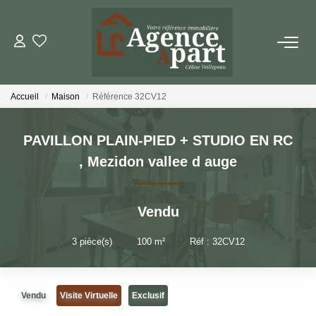
NOS BIENS
Accueil
Maison
Référence 32CV12
Ventes
Locations
PAVILLON PLAIN-PIED + STUDIO EN RC
Biens Vendus
,
Mezidon vallee d auge
ESTIMER
Vendu
3
pièce(s)
•
100
m²
•
Réf : 32CV12
PARRAINER UN PROCHE
NOTRE AGENCE
Vendu
Visite Virtuelle
Exclusif