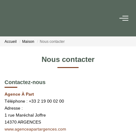
NOS BIENS
Accueil
Maison
Nous contacter
Ventes
Locations
Nous contacter
Biens Vendus
Contactez-nous
ESTIMER
Agence À Part
Téléphone :
+33 2 19 00 02 00
PARRAINER UN PROCHE
Adresse :
1 rue Maréchal Joffre
NOTRE AGENCE
14370
ARGENCES
www.agenceapartargences.com
Qui Sommes Nous