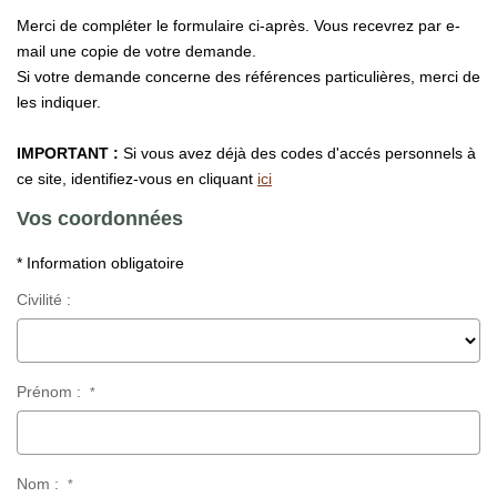
Qui Sommes Nous
Merci de compléter le formulaire ci-après. Vous recevrez par e-
Notre Équipe
mail une copie de votre demande.
Si votre demande concerne des références particulières, merci de
Nous Rejoindre
les indiquer.
IMPORTANT :
Si vous avez déjà des codes d'accés personnels à
ACTUALITÉS
ce site, identifiez-vous en cliquant
ici
Vos coordonnées
CONTACT
* Information obligatoire
Civilité :
Prénom :
*
Nom :
*