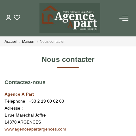
NOS BIENS
Accueil
Maison
Nous contacter
Ventes
Locations
Nous contacter
Biens Vendus
Contactez-nous
ESTIMER
Agence À Part
Téléphone :
+33 2 19 00 02 00
PARRAINER UN PROCHE
Adresse :
1 rue Maréchal Joffre
14370
ARGENCES
NOTRE AGENCE
www.agenceapartargences.com